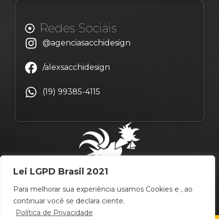
Redes Sociais
@agenciasacchidesign
/alexsacchidesign
(19) 99385-4115
Lei LGPD Brasil 2021
Para melhorar sua experiência usamos Cookies e , ao
continuar você se declara ciente.
Política de Privacidade