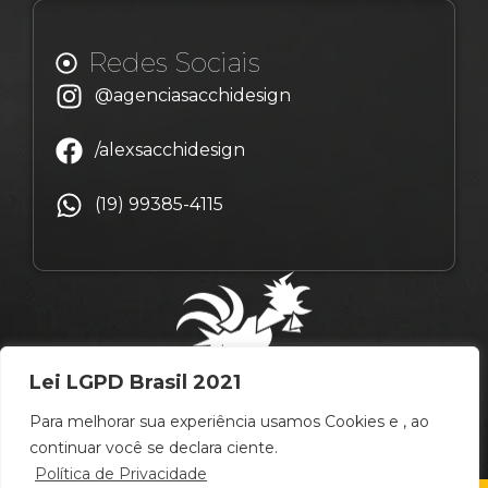
Redes Sociais
@agenciasacchidesign
/alexsacchidesign
(19) 99385-4115
Lei LGPD Brasil 2021
Para melhorar sua experiência usamos Cookies e , ao
continuar você se declara ciente.
Política de Privacidade