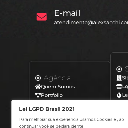
E-mail
atendimento@alexsacchi.co
Agência
Si
Lo
Quem Somos
La
Portfolio
Lo
Depoimentos
Lei LGPD Brasil 2021
Blog
Para melhorar sua experiência usamos Cookies e , ao
Contato
continuar você se declara ciente.