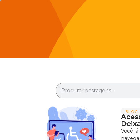
BLOG 
Aces
Deixa
Você já
navegar