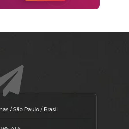
as / São Paulo / Brasil
9385-4115