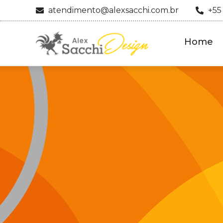
atendimento@alexsacchi.com.br
+55
Home