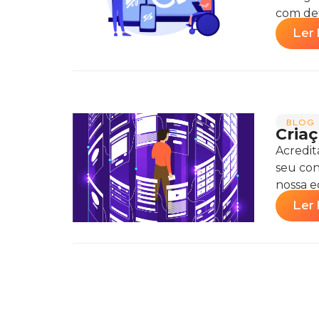
com defi
Ler 
BLOG 
Criaç
Acredit
seu con
nossa eq
Ler 