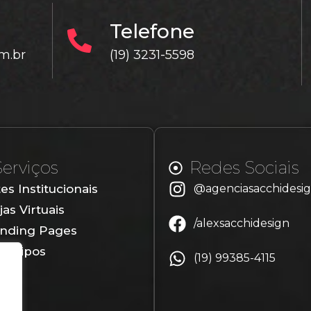
Telefone
m.br
(19) 3231-5598
Serviços
Redes Sociais
tes Institucionais
@agenciasacchidesi
jas Virtuais
/alexsacchidesign
nding Pages
gotipos
(19) 99385-4115