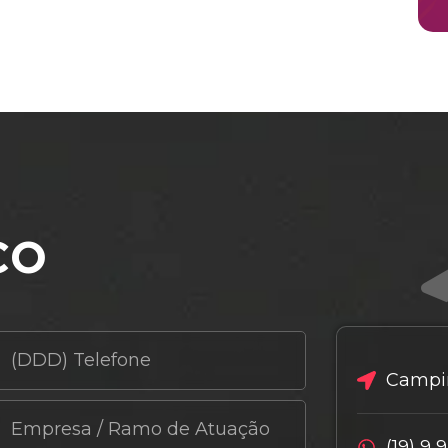
co
Campin
(19) 9 