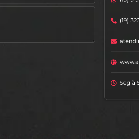
(19) 32
atendi
www.al
Seg à 