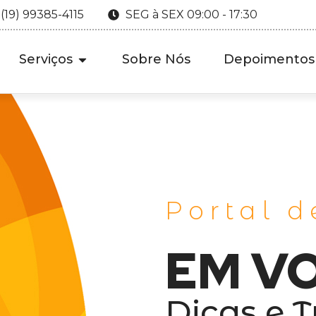
 (19) 99385-4115
SEG à SEX 09:00 - 17:30
Serviços
Sobre Nós
Depoimentos
Portal d
EM V
Dicas e T