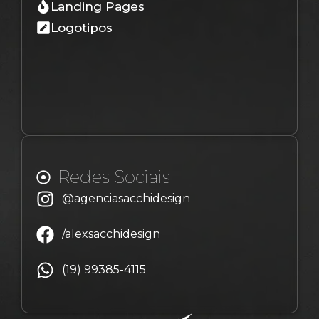
Landing Pages
Logotipos
Redes Sociais
@agenciasacchidesign
/alexsacchidesign
(19) 99385-4115