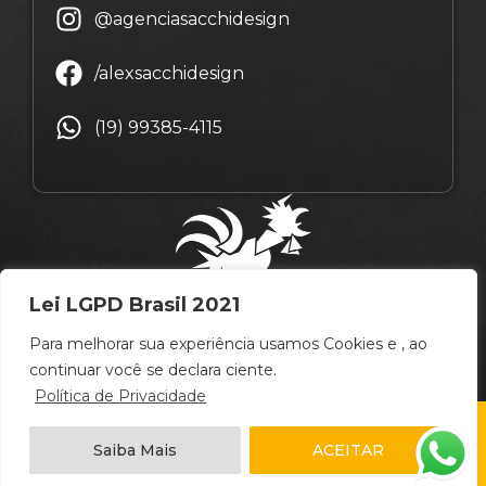
@agenciasacchidesign
/alexsacchidesign
(19) 99385-4115
Lei LGPD Brasil 2021
Para melhorar sua experiência usamos Cookies e , ao
continuar você se declara ciente.
Política de Privacidade
© Copyright Alex Sacchi Design – 2009 ~ 2026 –
Saiba Mais
ACEITAR
Campinas
/
São Paulo
/
Brasil