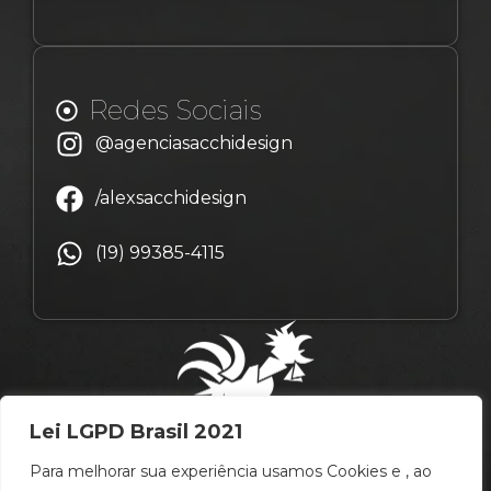
Redes Sociais
@agenciasacchidesign
/alexsacchidesign
(19) 99385-4115
Lei LGPD Brasil 2021
Para melhorar sua experiência usamos Cookies e , ao