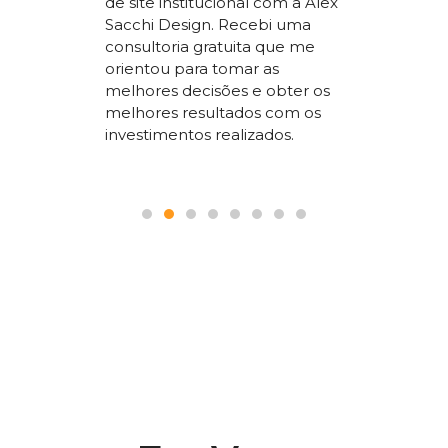
de site institucional com a Alex
superio
Sacchi Design. Recebi uma
nossos
concorr
consultoria gratuita que me
sta um
segment
orientou para tomar as
 SEO que
trabalho
melhores decisões e obter os
 nosso
a todos
melhores resultados com os
le.
pois é p
investimentos realizados.
seguranç