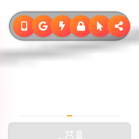
Design &
Publicidade
Designer Gráfico em São
josé dos Campos