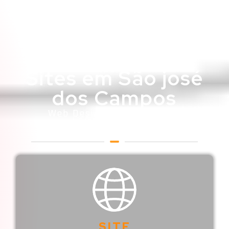
Sites em São josé
dos Campos
Web Designer em São josé
dos Campos
SITE