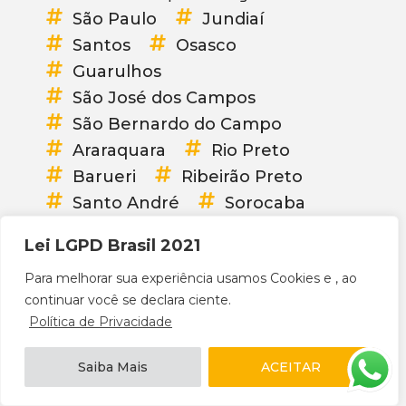
São Paulo
Jundiaí
Santos
Osasco
Guarulhos
São José dos Campos
São Bernardo do Campo
Araraquara
Rio Preto
Barueri
Ribeirão Preto
Santo André
Sorocaba
Mauá
Mogi das Cruzes
Lei LGPD Brasil 2021
Diadema
Carapicuíba
Para melhorar sua experiência usamos Cookies e , ao
Bauru
Itaquaquecetuba
continuar você se declara ciente.
Franca
Praia Grande
Política de Privacidade
Guarujá
Taubaté
Suzano
Taboão da Serra
Saiba Mais
ACEITAR
Embu das Artes
Cotia