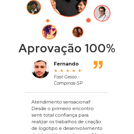
Aprovação 100%
adeu
Fernando
★
★
★
★
★
ros
Fast Gesso -
Campinas-SP
meçou
Atendimento sensacional!
de um
Desde o primeiro encontro
apenas
Alex Sac
senti total confiança para
om a
Vilac Co
realizar os trabalhos de criação
ou a
nível na
de logotipo e desenvolvimento
acchi
ter um s