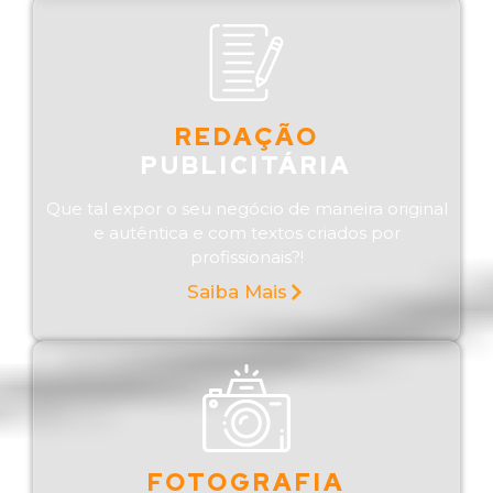
REDAÇÃO
PUBLICITÁRIA
Que tal expor o seu negócio de maneira original
e autêntica e com textos criados por
profissionais?!
Saiba Mais
FOTOGRAFIA