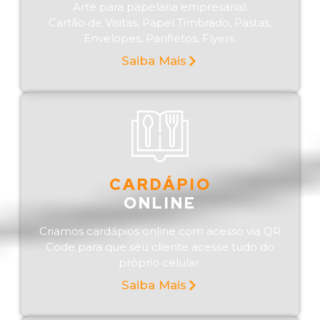
Arte para papelaria empresarial:
Cartão de Visitas, Papel Timbrado, Pastas,
Envelopes, Panfletos, Flyers.
Saiba Mais
CARDÁPIO
ONLINE
Criamos cardápios online com acesso via QR
Code para que seu cliente acesse tudo do
próprio celular.
Saiba Mais