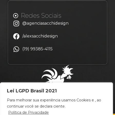
Redes Sociais
@agenciasacchidesign
/alexsacchidesign
(19) 99385-4115
Lei LGPD Brasil 2021
Para melhorar sua experiência usamos Cookies e , ao
continuar você se declara ciente.
Política de Privacidade