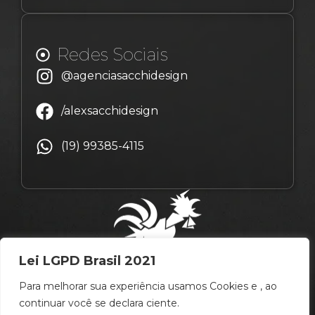
Redes Sociais
@agenciasacchidesign
/alexsacchidesign
(19) 99385-4115
Lei LGPD Brasil 2021
Para melhorar sua experiência usamos Cookies e , ao
continuar você se declara ciente.