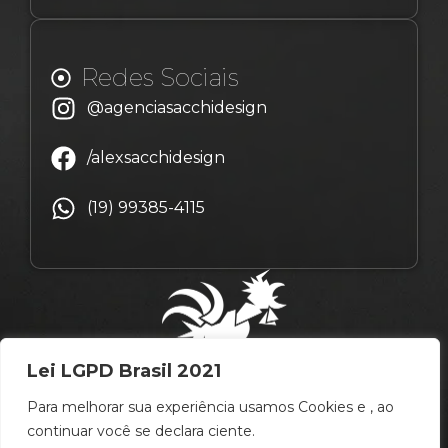
Redes Sociais
@agenciasacchidesign
/alexsacchidesign
(19) 99385-4115
Lei LGPD Brasil 2021
Para melhorar sua experiência usamos Cookies e , ao
continuar você se declara ciente.