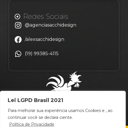
Redes Sociais
@agenciasacchidesign
/alexsacchidesign
(19) 99385-4115
Lei LGPD Brasil 2021
Para melhorar sua experiência usamos Cookies e , ao
continuar você se declara ciente.
Política de Privacidade