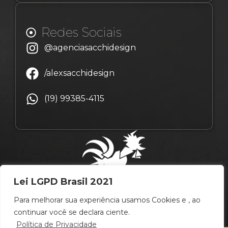
Redes Sociais
@agenciasacchidesign
/alexsacchidesign
(19) 99385-4115
Lei LGPD Brasil 2021
Para melhorar sua experiência usamos Cookies e , ao
continuar você se declara ciente.
Política de Privacidade