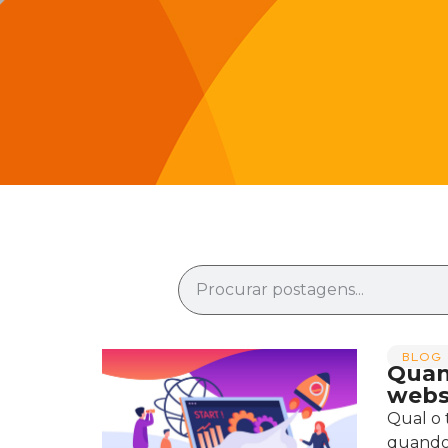
BLOG 
Quan
webs
Qual o 
quando