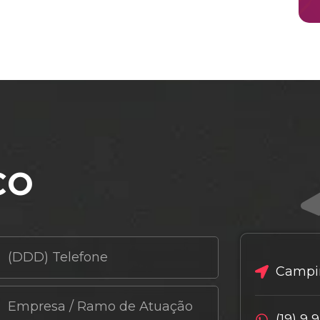
co
Campin
(19) 9 