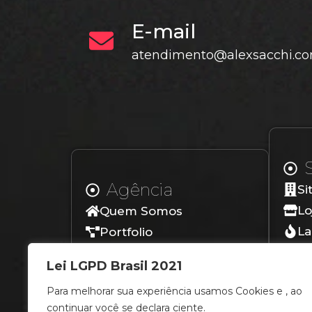
E-mail
atendimento@alexsacchi.co
Agência
Si
Lo
Quem Somos
La
Portfolio
Lo
Depoimentos
Lei LGPD Brasil 2021
Blog
Para melhorar sua experiência usamos Cookies e , ao
Contato
continuar você se declara ciente.