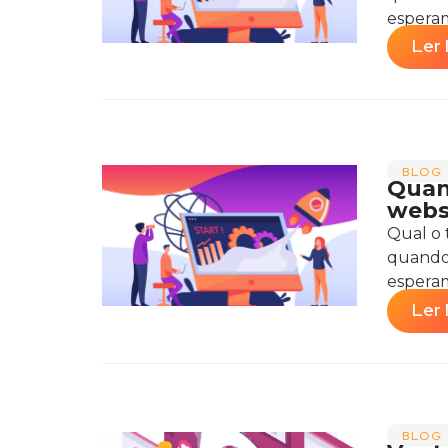
esperam
Ler 
BLOG 
Quan
webs
Qual o 
quando
esperam
Ler 
BLOG 