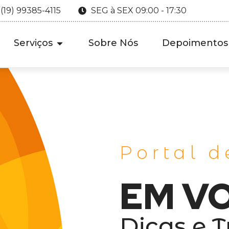
 (19) 99385-4115
SEG à SEX 09:00 - 17:30
Serviços
Sobre Nós
Depoimentos
Portal d
EM V
Dicas e T