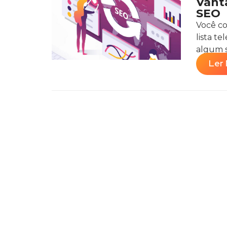
Vant
SEO
Você c
lista t
algum s
Ler 