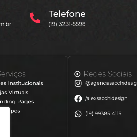
Telefone
m.br
(19) 3231-5598
Serviços
Redes Sociais
tes Institucionais
@agenciasacchidesi
jas Virtuais
/alexsacchidesign
nding Pages
gotipos
(19) 99385-4115