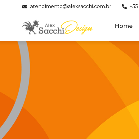
atendimento@alexsacchi.com.br
+55
Home