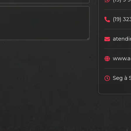
(19) 32
atendi
www.al
Seg à 