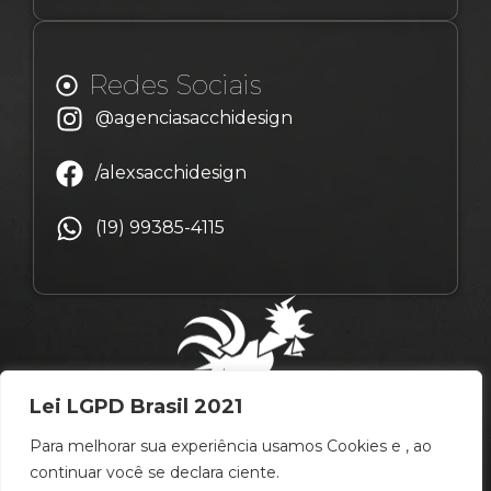
Redes Sociais
@agenciasacchidesign
/alexsacchidesign
(19) 99385-4115
Lei LGPD Brasil 2021
Para melhorar sua experiência usamos Cookies e , ao
continuar você se declara ciente.