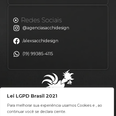
Redes Sociais
@agenciasacchidesign
/alexsacchidesign
(19) 99385-4115
Lei LGPD Brasil 2021
Para melhorar sua experiência usamos Cookies e , ao
continuar você se declara ciente.