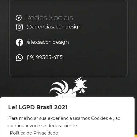
Redes Sociais
@agenciasacchidesign
/alexsacchidesign
(19) 99385-4115
Lei LGPD Brasil 2021
Para melhorar sua experiência usamos Cookies e , ao
continuar você se declara ciente.
Política de Privacidade