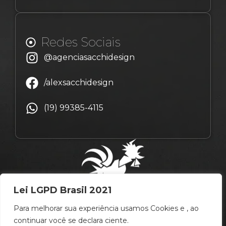
Redes Sociais
@agenciasacchidesign
/alexsacchidesign
(19) 99385-4115
Lei LGPD Brasil 2021
Para melhorar sua experiência usamos Cookies e , ao
continuar você se declara ciente.