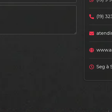
(19) 32
atendi
www.al
Seg à 