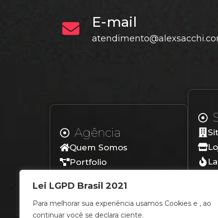
E-mail
atendimento@alexsacchi.co
Agência
Si
Lo
Quem Somos
La
Portfolio
Lo
Depoimentos
Lei LGPD Brasil 2021
Blog
Para melhorar sua experiência usamos Cookies e , ao
Contato
continuar você se declara ciente.