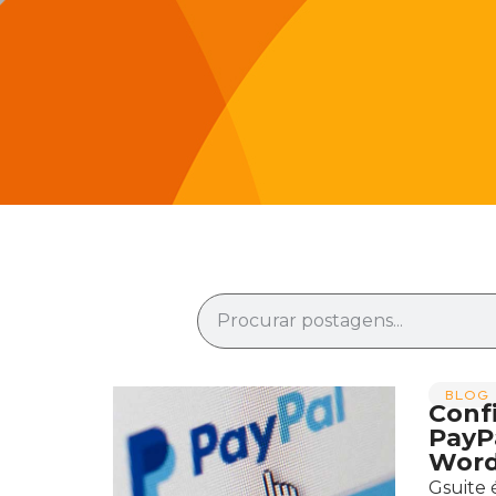
BLOG 
Conf
PayP
Word
Gsuite 