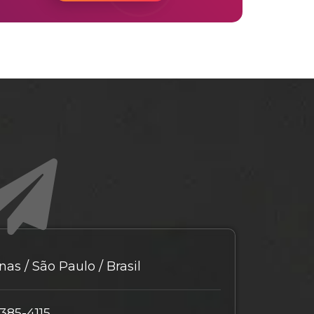
as / São Paulo / Brasil
9385-4115