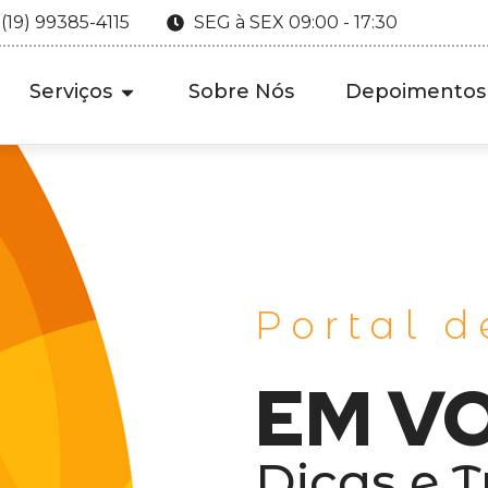
 (19) 99385-4115
SEG à SEX 09:00 - 17:30
Serviços
Sobre Nós
Depoimentos
Portal d
EM V
Dicas e T