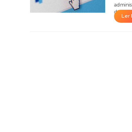
adminis
do Gmail
Ler 