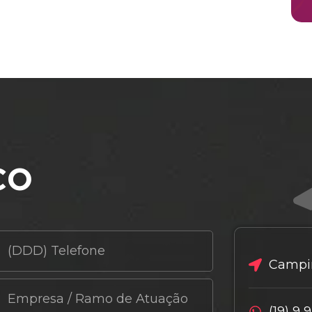
co
Campin
(19) 9 