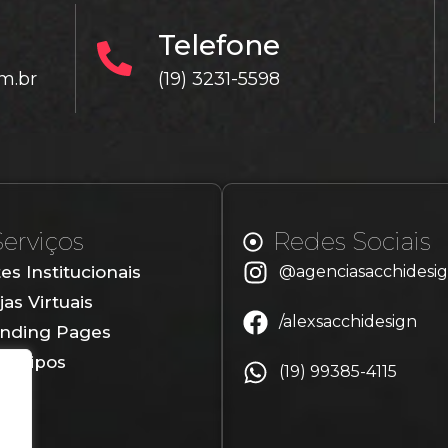
Telefone
m.br
(19) 3231-5598
Serviços
Redes Sociais
tes Institucionais
@agenciasacchidesi
jas Virtuais
/alexsacchidesign
nding Pages
gotipos
(19) 99385-4115