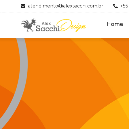
atendimento@alexsacchi.com.br
+55
Home