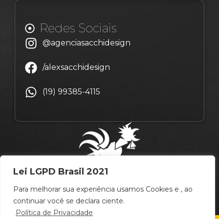
Redes Sociais
@agenciasacchidesign
/alexsacchidesign
(19) 99385-4115
Lei LGPD Brasil 2021
Para melhorar sua experiência usamos Cookies e , ao
continuar você se declara ciente.
Política de Privacidade