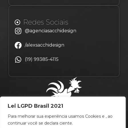
Redes Sociais
@agenciasacchidesign
/alexsacchidesign
(19) 99385-4115
Lei LGPD Brasil 2021
Para melhorar sua experiência usamos Cookies e , ao
continuar você se declara ciente.