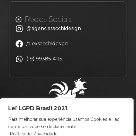
Redes Sociais
@agenciasacchidesign
/alexsacchidesign
(19) 99385-4115
Lei LGPD Brasil 2021
Para melhorar sua experiência usamos Cookies e , ao
continuar você se declara ciente.
Política de Privacidade