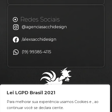
Redes Sociais
@agenciasacchidesign
/alexsacchidesign
(19) 99385-4115
Lei LGPD Brasil 2021
Para melhorar sua experiência usamos Cookies e , ao
continuar você se declara ciente.