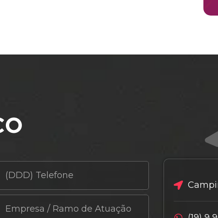
co
Campin
(19) 9 