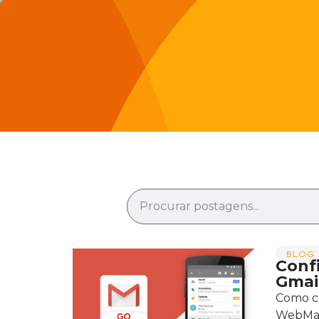
BLOG 
Conf
Gmai
Como co
WebMail