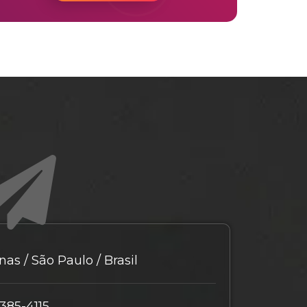
as / São Paulo / Brasil
9385-4115