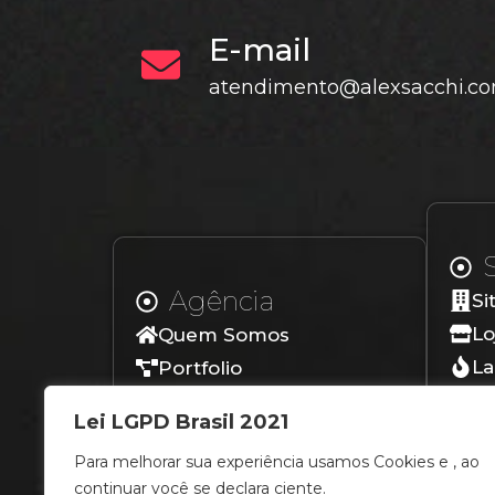
E-mail
atendimento@alexsacchi.co
Agência
Si
Lo
Quem Somos
La
Portfolio
Lo
Depoimentos
Lei LGPD Brasil 2021
Blog
Para melhorar sua experiência usamos Cookies e , ao
Contato
continuar você se declara ciente.