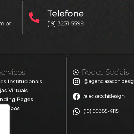
Telefone
m.br
(19) 3231-5598
Serviços
Redes Sociais
tes Institucionais
@agenciasacchidesi
jas Virtuais
/alexsacchidesign
nding Pages
gotipos
(19) 99385-4115