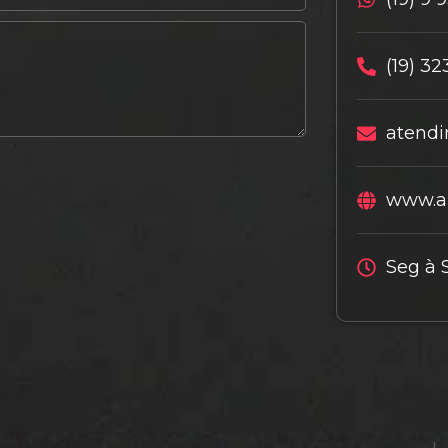
(19) 32
atendi
www.al
Seg à 