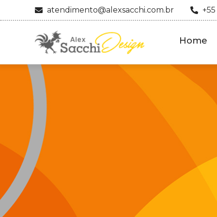
atendimento@alexsacchi.com.br
+55
Home