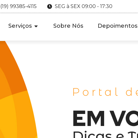
 (19) 99385-4115
SEG à SEX 09:00 - 17:30
Serviços
Sobre Nós
Depoimentos
Portal d
EM V
Dicas e T