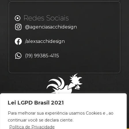
Redes Sociais
@agenciasacchidesign
/alexsacchidesign
(19) 99385-4115
Lei LGPD Brasil 2021
Para melhorar sua experiência usamos Cookies e , ao
continuar você se declara ciente.
Política de Privacidade