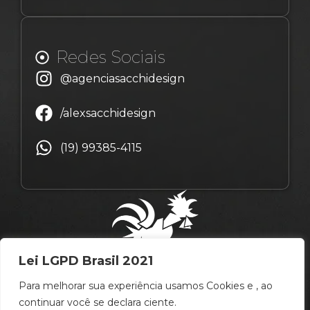
Redes Sociais
@agenciasacchidesign
/alexsacchidesign
(19) 99385-4115
Lei LGPD Brasil 2021
Para melhorar sua experiência usamos Cookies e , ao
continuar você se declara ciente.