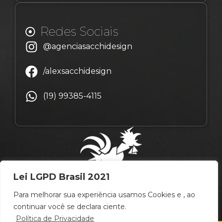
Redes Sociais
@agenciasacchidesign
/alexsacchidesign
(19) 99385-4115
Lei LGPD Brasil 2021
Para melhorar sua experiência usamos Cookies e , ao
continuar você se declara ciente.
Política de Privacidade