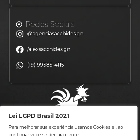
Redes Sociais
@agenciasacchidesign
/alexsacchidesign
(19) 99385-4115
Lei LGPD Brasil 2021
Para melhorar sua experiência usamos Cookies e , ao
continuar você se declara ciente.