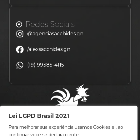
Redes Sociais
@agenciasacchidesign
/alexsacchidesign
(19) 99385-4115
Lei LGPD Brasil 2021
Para melhorar sua experiência usamos Cookies e , ao
continuar você se declara ciente.