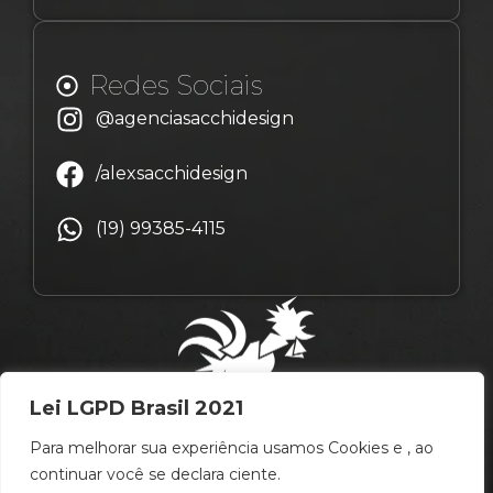
Redes Sociais
@agenciasacchidesign
/alexsacchidesign
(19) 99385-4115
Lei LGPD Brasil 2021
Para melhorar sua experiência usamos Cookies e , ao
continuar você se declara ciente.