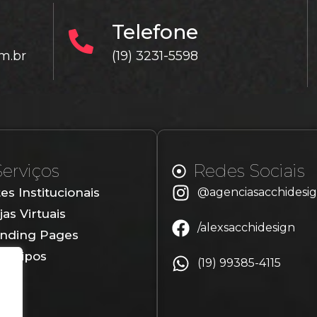
Telefone
m.br
(19) 3231-5598
Serviços
Redes Sociais
tes Institucionais
@agenciasacchidesi
jas Virtuais
/alexsacchidesign
nding Pages
gotipos
(19) 99385-4115