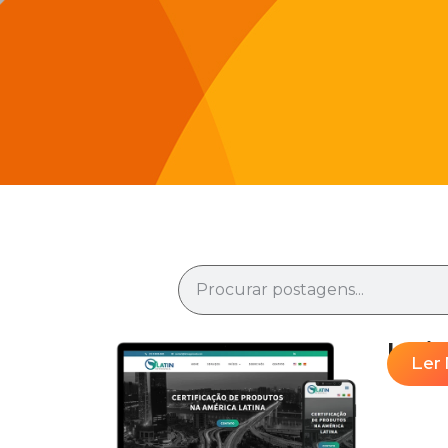
Lati
Ler 