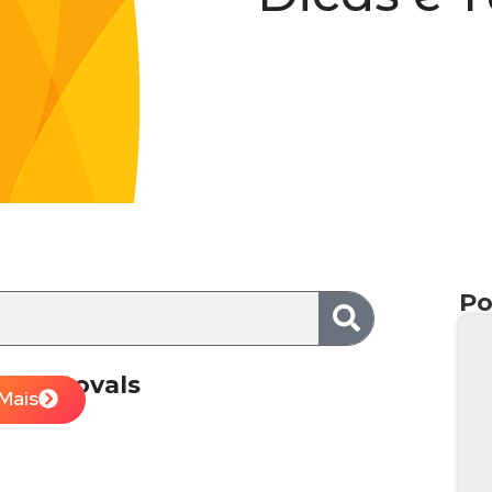
Po
n Approvals
Mais