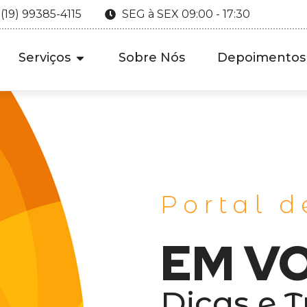
 (19) 99385-4115
SEG à SEX 09:00 - 17:30
Serviços
Sobre Nós
Depoimentos
Portal d
EM V
Dicas e T