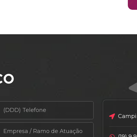
co
Campin
(19) 9 