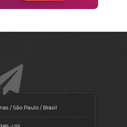
as / São Paulo / Brasil
9385-4115