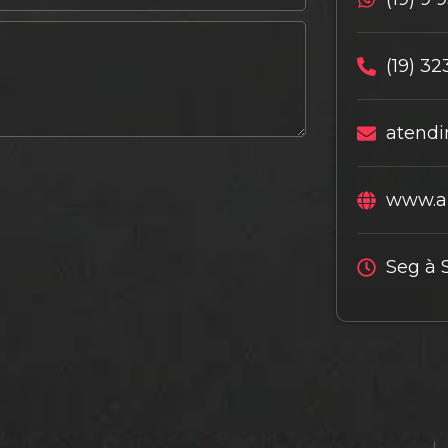
(19) 32
atendi
www.al
Seg à 