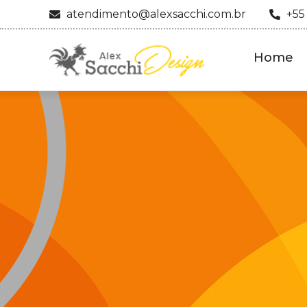
atendimento@alexsacchi.com.br
+55
Home