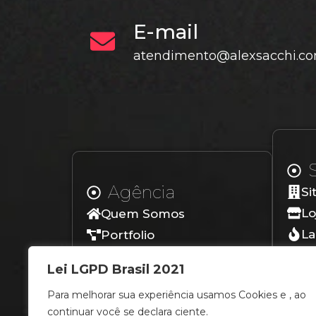
E-mail
atendimento@alexsacchi.co
Agência
Si
Lo
Quem Somos
La
Portfolio
Lo
Depoimentos
Lei LGPD Brasil 2021
Blog
Para melhorar sua experiência usamos Cookies e , ao
Contato
continuar você se declara ciente.