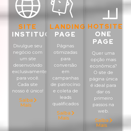
HOTSITE
SITE
LANDING
ONE
INSTITUCIONAL
PAGE
PAGE
Divulgue seu
Páginas
negócio com
otimizadas
Quer uma
um site
para
opção mais
desenvolvido
conversão
econômica?
exclusivamente
em
O site de
para você.
campanhas
página única
Cada site
de patrocínio
é ideal para
nosso é único!
e coleta de
dar os
leads
primeiro
Saiba
qualificados
passos na
Mais
web.
Saiba
Mais
Saiba
Mais