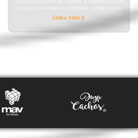
Serviço completo de registro e regulação para
proteger sua marca e logotipo contra cópias.
Saiba Mais