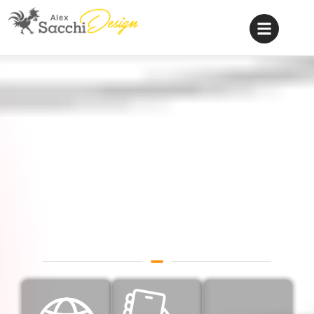
Sites Para
Advogados
Websites profissionais para
escritórios de advocacia