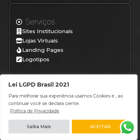
Serviços
Sites Institucionais
Lojas Virtuais
Landing Pages
Logotipos
Lei LGPD Brasil 2021
Para melhorar sua experiência usamos Cookies e , ao
continuar você se declara ciente.
Política de Privacidade
Redes Sociais
Saiba Mais
ACEITAR
@agenciasacchidesign