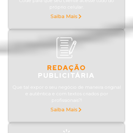
Code para que seu cliente acesse tudo do
próprio celular.
Saiba Mais
REDAÇÃO
PUBLICITÁRIA
Que tal expor o seu negócio de maneira original
e autêntica e com textos criados por
profissionais?!
Saiba Mais