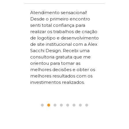
meçou
Atendimento sensacional!
de um
Desde o primeiro encontro
apenas
Alex Sac
senti total confiança para
om a
Vilac Co
realizar os trabalhos de criação
ou a
nível na
de logotipo e desenvolvimento
acchi
ter um s
de site institucional com a Alex
superio
Sacchi Design. Recebi uma
nossos
concorr
consultoria gratuita que me
sta um
segment
orientou para tomar as
 SEO que
trabalho
melhores decisões e obter os
 nosso
a todos
melhores resultados com os
le.
pois é p
investimentos realizados.
seguranç