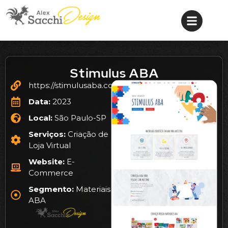
Stimulus ABA
https://stimulusaba.com.br/
Data:
2023
Local:
São Paulo-SP
Serviços:
Criação de
Loja Virtual
Website:
E-
Commerce
Segmento:
Materiais
ABA