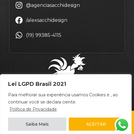
@agenciasacchidesign
/alexsacchidesign
(19) 99385-4115
Lei LGPD Brasil 2021
Para melhorar sua experiência usamos Cookies e , ao
continuar você se declara ciente.
Política de Privacidade
© Copyright Alex Sacchi Design – 2009 ~ 2026 –
Saiba Mais
ACEITAR
Campinas
/
São Paulo
/
Brasil