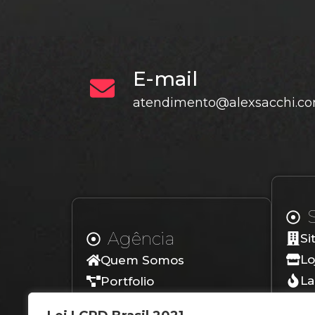
E-mail
atendimento@alexsacchi.co
Agência
Si
Lo
Quem Somos
La
Portfolio
Lo
Depoimentos