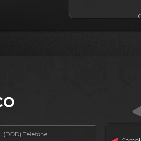
co
Campin