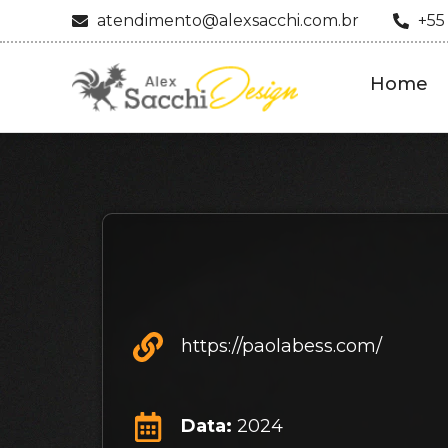
atendimento@alexsacchi.com.br
+55
Home
https://paolabess.com/
Data:
2024