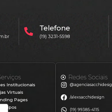
Telefone
m.br
(19) 3231-5598
Serviços
Redes Sociais
tes Institucionais
@agenciasacchidesi
jas Virtuais
/alexsacchidesign
nding Pages
gotipos
(19) 99385-4115