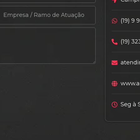
(19) 9 
(19) 32
atendi
www.al
Seg à 