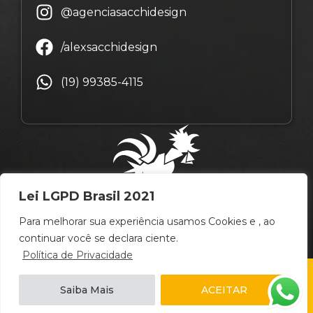
@agenciasacchidesign
/alexsacchidesign
(19) 99385-4115
Lei LGPD Brasil 2021
Para melhorar sua experiência usamos Cookies e , ao
continuar você se declara ciente.
Política de Privacidade
© Copyright Alex Sacchi Design – 2009 ~ 2026 –
Saiba Mais
ACEITAR
Campinas
/
São Paulo
/
Brasil