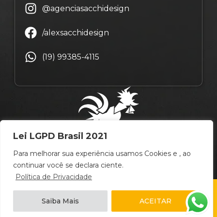
@agenciasacchidesign
/alexsacchidesign
(19) 99385-4115
Lei LGPD Brasil 2021
Para melhorar sua experiência usamos Cookies e , ao
continuar você se declara ciente.
Política de Privacidade
© Copyright Alex Sacchi Design – 2009 ~ 2026 –
Saiba Mais
ACEITAR
Campinas
/
São Paulo
/
Brasil