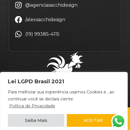
@agenciasacchidesign
/alexsacchidesign
(19) 99385-4115
Lei LGPD Brasil 2021
Para melhorar sua experiência usamos Cookies e , ao
continuar você se declara ciente.
Política de Privacidade
© Copyright Alex Sacchi Design – 2009 ~ 2026 –
Saiba Mais
ACEITAR
Campinas
/
São Paulo
/
Brasil