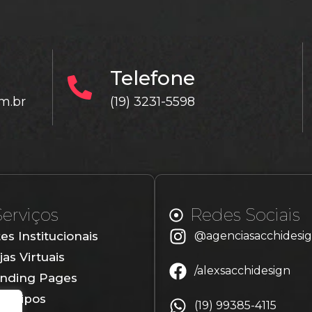
Telefone
m.br
(19) 3231-5598
Serviços
Redes Sociais
tes Institucionais
@agenciasacchidesi
jas Virtuais
/alexsacchidesign
nding Pages
gotipos
(19) 99385-4115