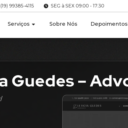
 (19) 99385-4115
SEG à SEX 09:00 - 17:30
Serviços
Sobre Nós
Depoimentos
ia Guedes – Adv
/