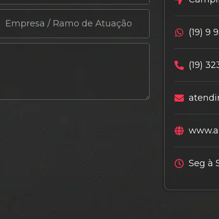
(19) 9 
(19) 32
atendi
www.al
Seg à 