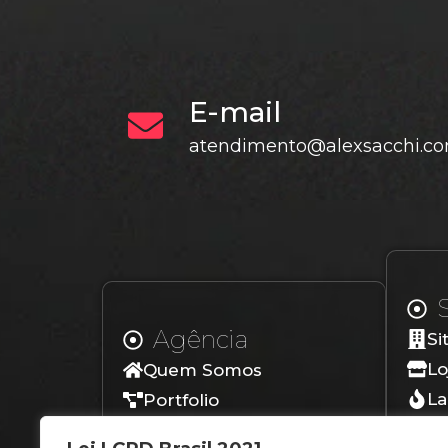
E-mail
atendimento@alexsacchi.co
Agência
Si
Lo
Quem Somos
La
Portfolio
Lo
Depoimentos