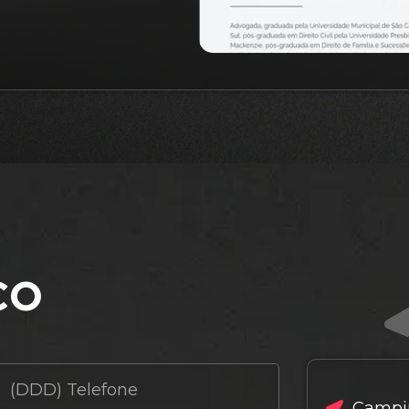
co
Campin