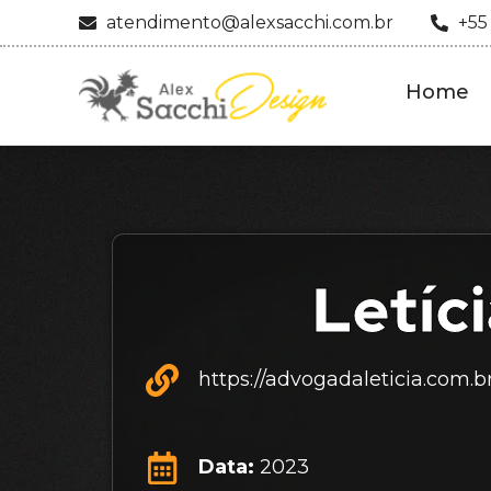
atendimento@alexsacchi.com.br
+55
Home
Letíc
https://advogadaleticia.com.br
Data:
2023