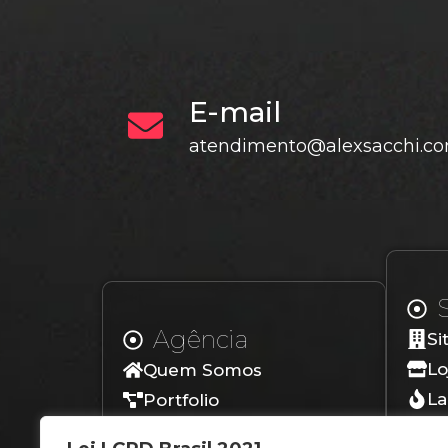
E-mail
atendimento@alexsacchi.co
Agência
Si
Lo
Quem Somos
La
Portfolio
Lo
Depoimentos