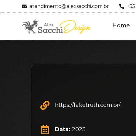
atendimento@alexsacchi.com.br
+55
Home
https://faketruth.com.br/
Data:
2023