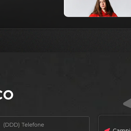
co
Campin