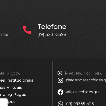
Telefone
m.br
(19) 3231-5598
Serviços
Redes Sociais
tes Institucionais
@agenciasacchidesi
jas Virtuais
/alexsacchidesign
nding Pages
gotipos
(19) 99385-4115