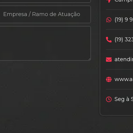
(19) 9 
(19) 32
atendi
www.al
Seg à 