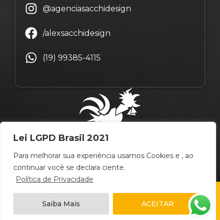
@agenciasacchidesign
/alexsacchidesign
(19) 99385-4115
Lei LGPD Brasil 2021
Para melhorar sua experiência usamos Cookies e , ao
continuar você se declara ciente.
Política de Privacidade
© Copyright Alex Sacchi Design – 2009 ~ 2026 –
Saiba Mais
ACEITAR
Campinas
/
São Paulo
/
Brasil