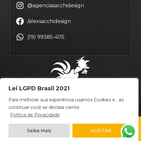
@agenciasacchidesign
/alexsacchidesign
(19) 99385-4115
Lei LGPD Brasil 2021
Para melhorar sua experiência usamos Cookies e , ao
continuar você se declara ciente.
Política de Privacidade
© Copyright Alex Sacchi Design – 2009 ~ 2026 –
Saiba Mais
ACEITAR
Campinas
/
São Paulo
/
Brasil