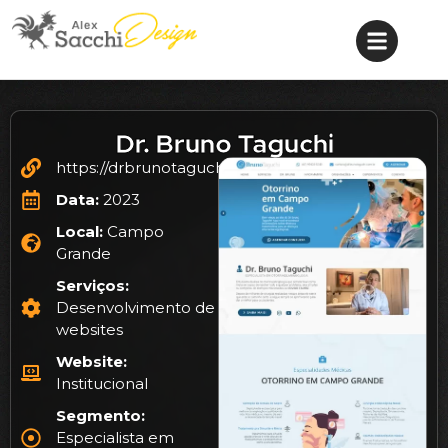
Dr. Bruno Taguchi
https://drbrunotaguchi.com.br/
Data:
2023
Local:
Campo
Grande
Serviços:
Desenvolvimento de
websites
Website:
Institucional
Segmento:
Especialista em