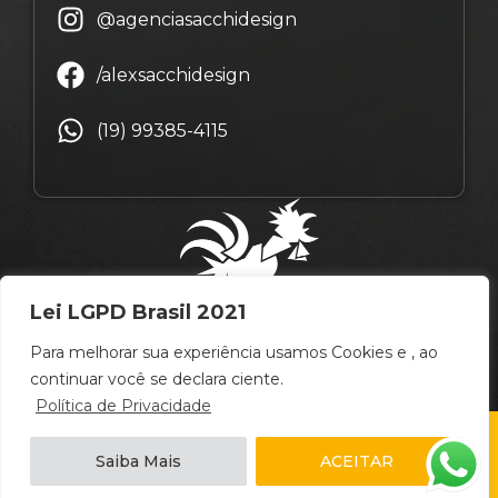
@agenciasacchidesign
/alexsacchidesign
(19) 99385-4115
Lei LGPD Brasil 2021
Para melhorar sua experiência usamos Cookies e , ao
continuar você se declara ciente.
Política de Privacidade
© Copyright Alex Sacchi Design – 2009 ~ 2026 –
Saiba Mais
ACEITAR
Campinas
/
São Paulo
/
Brasil