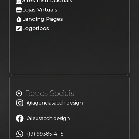
Sites Institucionais
Lojas Virtuais
Landing Pages
Logotipos
Redes Sociais
@agenciasacchidesign
/alexsacchidesign
(19) 99385-4115