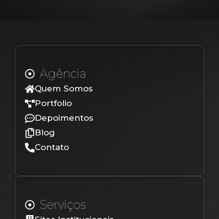
Agência
Quem Somos
Portfolio
Depoimentos
Blog
Contato
Serviços